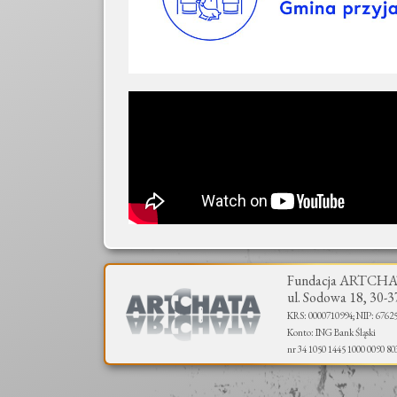
Fundacja ARTCH
ul. Sodowa 18, 30-
KRS: 0000710994; NIP: 6762
Konto: ING Bank Śląski
nr 34 1050 1445 1000 0090 80