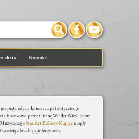
rtchata
Kontakt
 już piąta edycja koncertu patriotycznego
rta finansowo przez Gminę Wielka Wieś. To już
dia Muzycznego
StenArt
Elżbiety Kupiec
mogły
żliwością z lokalną społecznością.