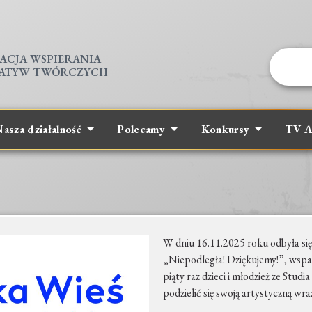
ACJA WSPIERANIA
JATYW TWÓRCZYCH
asza działalność
Polecamy
Konkursy
TV A
W dniu 16.11.2025 roku odbyła się
„Niepodległa! Dziękujemy!”, wspa
piąty raz dzieci i młodzież ze Stu
podzielić się swoją artystyczną wra