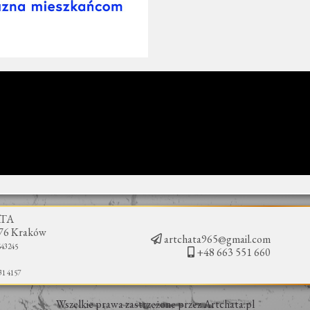
ATA
376 Kraków
artchata965@gmail.com
543245
+48 663 551 660
31 4157
Wszelkie prawa zastrzeżone przez
Artchata.pl