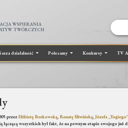
ACJA WSPIERANIA
JATYW TWÓRCZYCH
asza działalność
Polecamy
Konkursy
TV A
dy
005 przez
Elżbietę Borkowską
,
Renatę Śliwińską
,
Józefa „Yogiego
ą łączącą wszystkich był fakt, że na pewnym etapie swojego już 