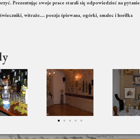
orzyć. Prezentując swoje prace starali się odpowiedzieć na pytan
 świeczniki, witraże…. poezja śpiewana, ogórki, smalec i horiłka
dy