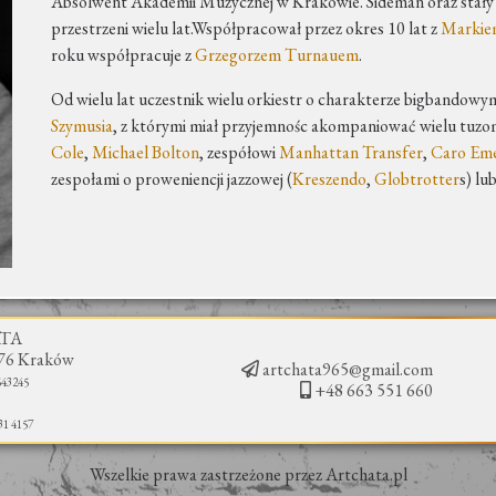
Absolwent Akademii Muzycznej w Krakowie. Sideman oraz stały u
przestrzeni wielu lat.Współpracował przez okres 10 lat z
Markie
roku współpracuje z
Grzegorzem Turnauem
.
Od wielu lat uczestnik wielu orkiestr o charakterze bigbandowym
Szymusia
, z którymi miał przyjemnośc akompaniować wielu tuz
Cole
,
Michael Bolton
, zespółowi
Manhattan Transfer
,
Caro Eme
zespołami o proweniencji jazzowej (
Kreszendo
,
Globtrotter
s) lu
ATA
376 Kraków
artchata965@gmail.com
543245
+48 663 551 660
31 4157
Wszelkie prawa zastrzeżone przez
Artchata.pl