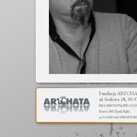
Fundacja ARTCH
ul. Sodowa 18, 30-
KRS: 0000710994; NIP: 6762
Konto: ING Bank Śląski
nr 34 1050 1445 1000 0090 80