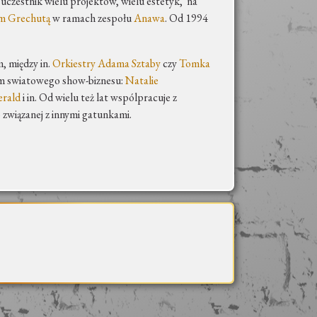
czestnik wielu projektów, wielu estetyk, na
m Grechutą
w ramach zespołu
Anawa
. Od 1994
, między in.
Orkiestry Adama Sztaby
czy
Tomka
om swiatowego show-biznesu:
Natalie
rald
i in. Od wielu też lat wspólpracuje z
b związanej z innymi gatunkami.