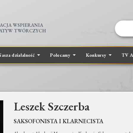
ACJA WSPIERANIA
JATYW TWÓRCZYCH
asza działalność
Polecamy
Konkursy
TV A
Leszek Szczerba
SAKSOFONISTA I KLARNECISTA