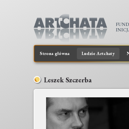
FUND
INIC
Strona główna
Ludzie Artchaty
N
Leszek Szczerba