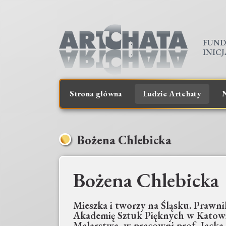
FUND
INIC
Strona główna
Ludzie Artchaty
N
Bożena Chlebicka
Bożena Chlebicka
Mieszka i tworzy na Śląsku. Prawni
Akademię Sztuk Pięknych w Katowi
Malarstwa, w pracowni prof. Jacka