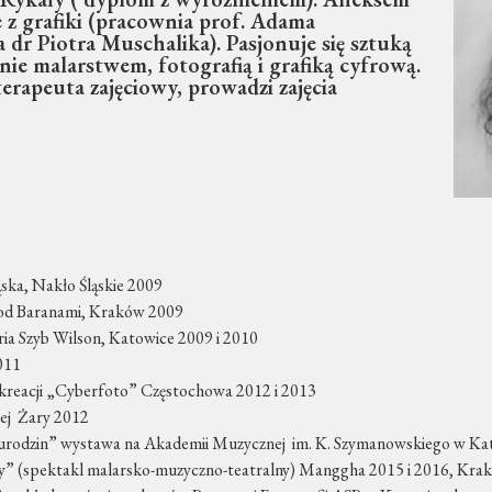
 z grafiki (pracownia prof. Adama
 dr Piotra Muschalika). Pasjonuje się sztuką
nie malarstwem, fotografią i grafiką cyfrową.
rapeuta zajęciowy, prowadzi zajęcia
ąska, Nakło Śląskie 2009
Pod Baranami, Kraków 2009
ia Szyb Wilson, Katowice 2009 i 2010
011
reacji „Cyberfoto” Częstochowa 2012 i 2013
nej Żary 2012
 urodzin” wystawa na Akademii Muzycznej im. K. Szymanowskiego w K
” (spektakl malarsko-muzyczno-teatralny) Manggha 2015 i 2016, Kra