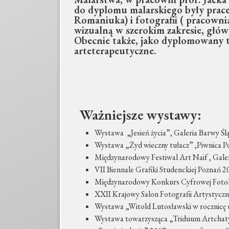
do dyplomu malarskiego były prace
Romaniuka) i fotografii ( pracownia
wizualną w szerokim zakresie, głów
Obecnie także, jako dyplomowany te
arteterapeutyczne.
Ważniejsze wystawy:
Wystawa „Jesień życia”, Galeria Barwy Śl
Wystawa „Żyd wieczny tułacz” ,Piwnica 
Międzynarodowy Festiwal Art Naif , Galer
VII Biennale Grafiki Studenckiej Poznań 2
Międzynarodowy Konkurs Cyfrowej Fotok
XXII Krajowy Salon Fotografii Artystycz
Wystawa „Witold Lutosławski w rocznicę
Wystawa towarzysząca „Triduum Artchaty