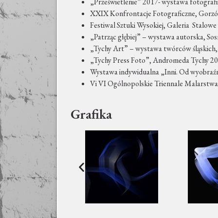
„Prześwietlenie” 2017- wystawa fotograf
XXIX Konfrontacje Fotograficzne, Gorz
Festiwal Sztuki Wysokiej, Galeria Stalow
„Patrząc głębiej” – wystawa autorska, So
„Tychy Art” – wystawa twórców śląskich,
„Tychy Press Foto”, Andromeda Tychy 2
Wystawa indywidualna „Inni. Od wyobraźni
Vi VI Ogólnopolskie Triennale Malarstwa
Grafika