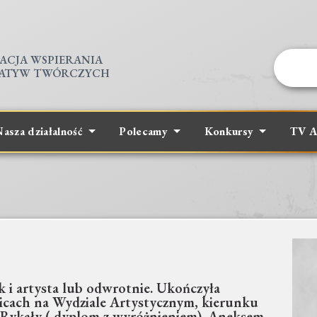
ACJA WSPIERANIA
JATYW TWÓRCZYCH
asza działalność
Polecamy
Konkursy
TV A
k i artysta lub odwrotnie. Ukończyła
cach na Wydziale Artystycznym, kierunku
 Rykały ( dyplom z wyróżnieniem). Aneksem