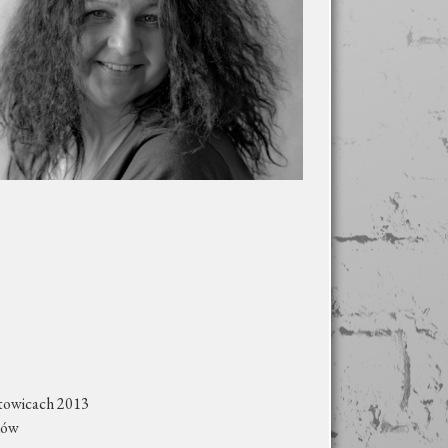
atowicach 2013
ków