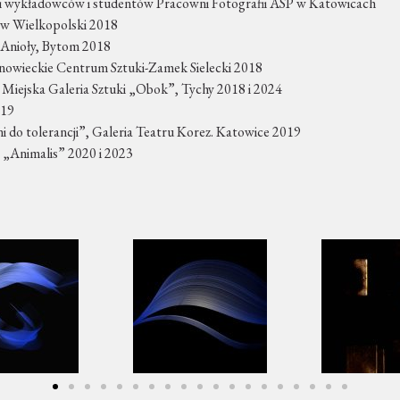
ii wykładowców i studentów Pracowni Fotografii ASP w Katowicach
ów Wielkopolski 2018
e Anioły, Bytom 2018
snowieckie Centrum Sztuki-Zamek Sielecki 2018
 Miejska Galeria Sztuki „Obok”, Tychy 2018 i 2024
019
 do tolerancji”, Galeria Teatru Korez. Katowice 2019
 „Animalis” 2020 i 2023