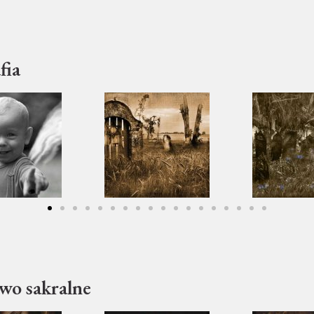
fia
wo sakralne